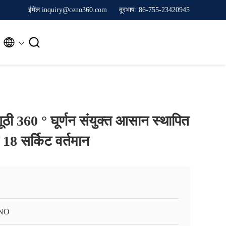
ईमेल inquiry@ceno360.com
दूरभाष: 86-755-23420945


अंगूठी 360 ° घूर्णन संयुक्त आसान स्थापित
 18 सर्किट वर्तमान
NO