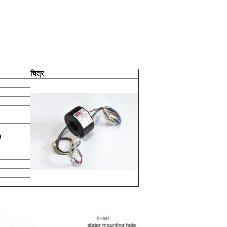
चित्र
)
)