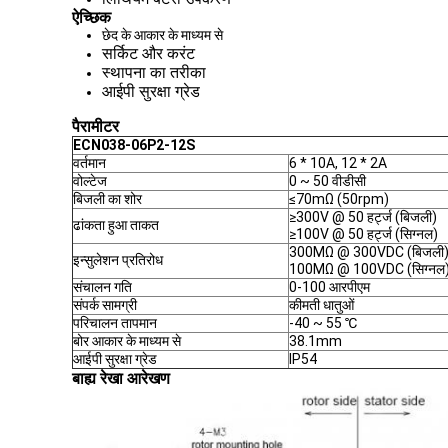
ऐच्छिक
छेद के आकार के माध्यम से
सर्किट और करंट
स्थापना का तरीका
आईपी ​​सुरक्षा ग्रेड
पैरामीटर
ECN038-06P2-12S
वर्तमान
6 * 10A, 12 * 2A
वोल्टेज
0 ~ 50 वीडीसी
बिजली का शोर
≤70mΩ (50rpm)
≥300V @ 50 हर्ट्ज (बिजली)
ढांकता हुआ ताकत
≥100V @ 50 हर्ट्ज (सिग्नल)
300MΩ @ 300VDC (बिजली
इन्सुलेशन प्रतिरोध
100MΩ @ 100VDC (सिग्नल
संचालन गति
0-100 आरपीएम
संपर्क सामग्री
कीमती धातुओं
परिचालन तापमान
-40 ~ 55 ℃
बोर आकार के माध्यम से
38.1mm
आईपी ​​सुरक्षा ग्रेड
IP54
बाह्य रेखा आरेखण