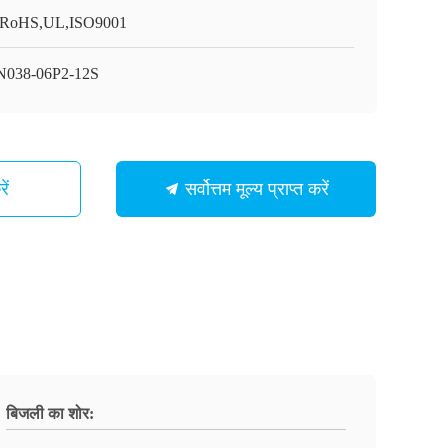
RoHS,UL,ISO9001
038-06P2-12S
ें
सर्वोत्तम मूल्य प्राप्त करें
बिजली का शोर: