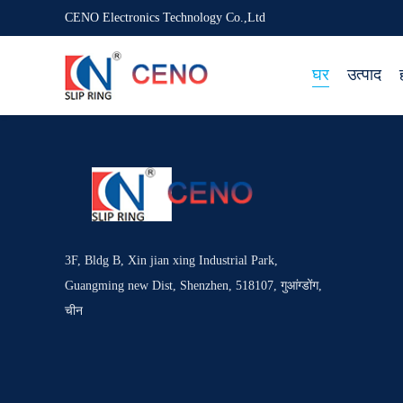
CENO Electronics Technology Co.,Ltd
घर
उत्पाद
3F, Bldg B, Xin jian xing Industrial Park,
Guangming new Dist, Shenzhen, 518107, गुआंग्डोंग,
चीन