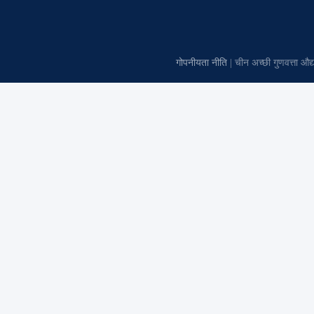
गोपनीयता नीति
| चीन अच्छी गुणवत्ता औ