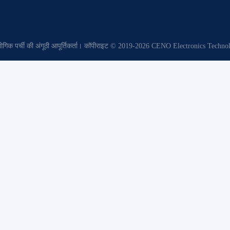
द्योगिक पर्ची की अंगूठी आपूर्तिकर्ता। कॉपीराइट © 2019-2026 CENO Electronics Tech