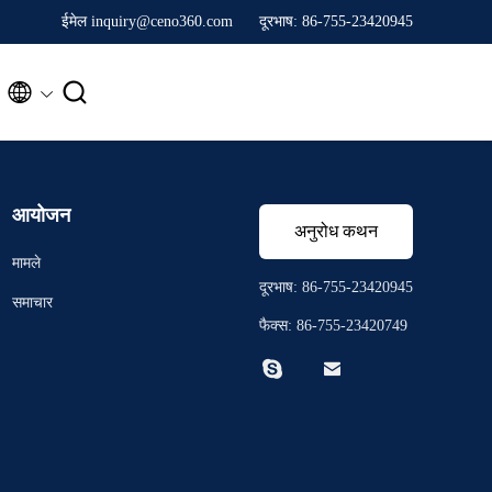
ईमेल inquiry@ceno360.com
दूरभाष: 86-755-23420945


आयोजन
अनुरोध कथन
मामले
दूरभाष: 86-755-23420945
समाचार
फैक्स: 86-755-23420749

