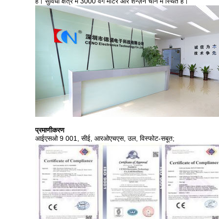
हैं। सुविधा क्षेत्र में 3000 वर्ग मीटर और शेन्ज़ेन चीन में स्थित है।
प्रमाणीकरण
आईएसओ 9 001, सीई, आरओएचएस, उल, विस्फोट-सबूत;