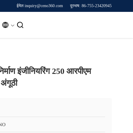
ईमेल inquiry@ceno360.com
दूरभाष: 86-755-23420945


िर्माण इंजीनियरिंग 250 आरपीएम
 अंगूठी
NO