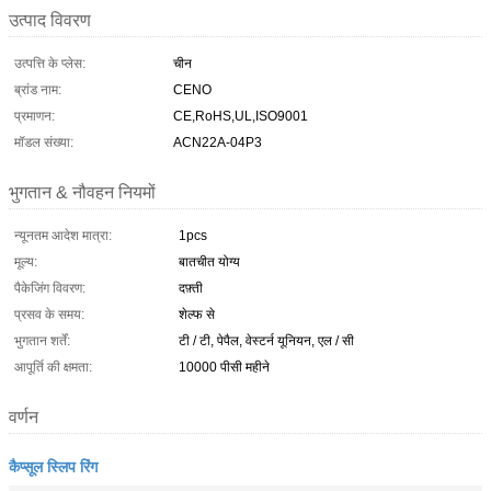
उत्पाद विवरण
उत्पत्ति के प्लेस:
चीन
ब्रांड नाम:
CENO
प्रमाणन:
CE,RoHS,UL,ISO9001
मॉडल संख्या:
ACN22A-04P3
भुगतान & नौवहन नियमों
न्यूनतम आदेश मात्रा:
1pcs
मूल्य:
बातचीत योग्य
पैकेजिंग विवरण:
दफ़्ती
प्रसव के समय:
शेल्फ से
भुगतान शर्तें:
टी / टी, पेपैल, वेस्टर्न यूनियन, एल / सी
आपूर्ति की क्षमता:
10000 पीसी महीने
वर्णन
कैप्सूल स्लिप रिंग