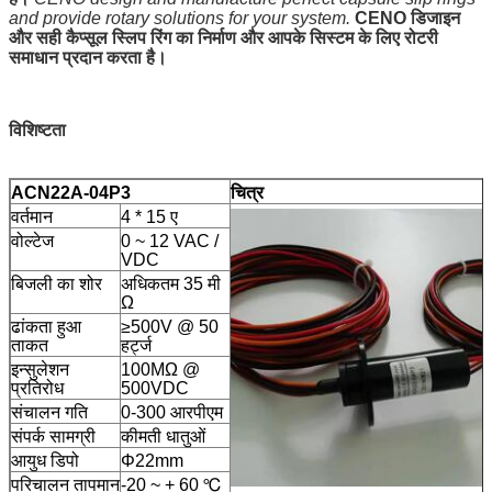
and provide rotary solutions for your system.
CENO डिजाइन
और सही कैप्सूल स्लिप रिंग का निर्माण और आपके सिस्टम के लिए रोटरी
समाधान प्रदान करता है।
विशिष्टता
ACN22A-04P3
चित्र
वर्तमान
4 * 15 ए
वोल्टेज
0 ~ 12 VAC /
VDC
बिजली का शोर
अधिकतम 35 मी
Ω
ढांकता हुआ
≥500V @ 50
ताकत
हर्ट्ज
इन्सुलेशन
100MΩ @
प्रतिरोध
500VDC
संचालन गति
0-300 आरपीएम
संपर्क सामग्री
कीमती धातुओं
आयुध डिपो
Φ22mm
परिचालन तापमान
-20 ~ + 60 ℃