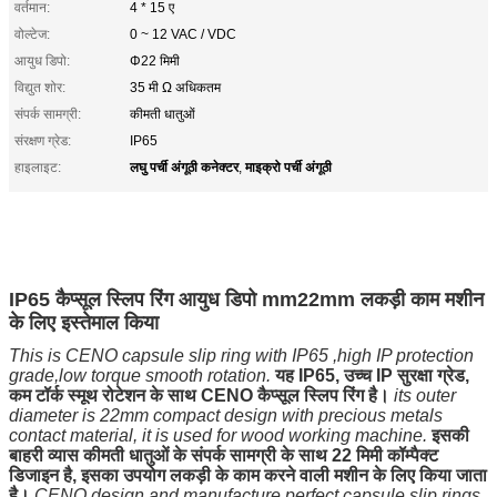
वर्तमान:
4 * 15 ए
वोल्टेज:
0 ~ 12 VAC / VDC
आयुध डिपो:
Φ22 मिमी
विद्युत शोर:
35 मी Ω अधिकतम
संपर्क सामग्री:
कीमती धातुओं
संरक्षण ग्रेड:
IP65
लघु पर्ची अंगूठी कनेक्टर
माइक्रो पर्ची अंगूठी
हाइलाइट:
,
IP65 कैप्सूल स्लिप रिंग आयुध डिपो mm22mm लकड़ी काम मशीन
के लिए इस्तेमाल किया
This is CENO capsule slip ring with IP65 ,high IP protection
grade,low torque smooth rotation.
यह IP65, उच्च IP सुरक्षा ग्रेड,
कम टॉर्क स्मूथ रोटेशन के साथ CENO कैप्सूल स्लिप रिंग है।
its outer
diameter is 22mm compact design with precious metals
contact material, it is used for wood working machine.
इसकी
बाहरी व्यास कीमती धातुओं के संपर्क सामग्री के साथ 22 मिमी कॉम्पैक्ट
डिजाइन है, इसका उपयोग लकड़ी के काम करने वाली मशीन के लिए किया जाता
है।
CENO design and manufacture perfect capsule slip rings