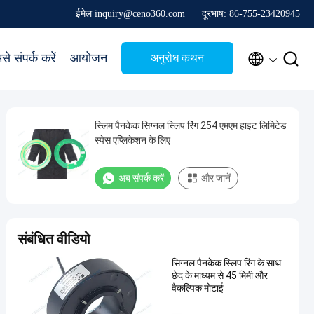
ईमेल inquiry@ceno360.com
दूरभाष: 86-755-23420945


से संपर्क करें
आयोजन
अनुरोध कथन
स्लिम पैनकेक सिग्नल स्लिप रिंग 254 एमएम हाइट लिमिटेड
स्पेस एप्लिकेशन के लिए
अब संपर्क करें
और जानें
संबंधित वीडियो
सिग्नल पैनकेक स्लिप रिंग के साथ
छेद के माध्यम से 45 मिमी और
वैकल्पिक मोटाई